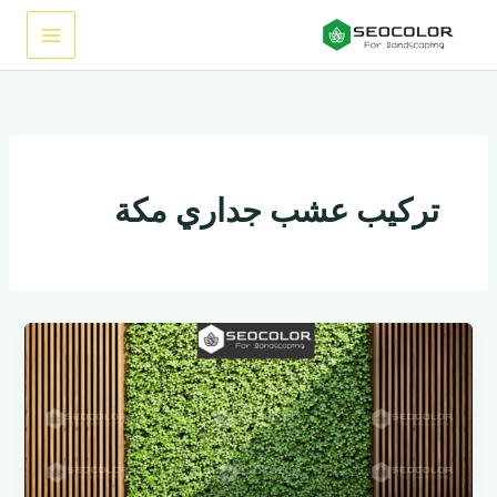
خطي
لى
لمحتوى
تركيب عشب جداري مكة