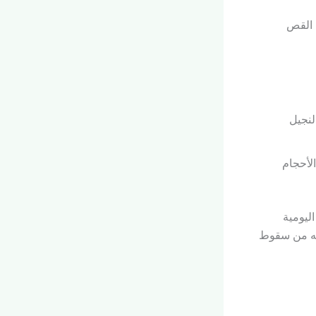
 القص
لنجيل
لأحجام
ليومية
 به من سقوط