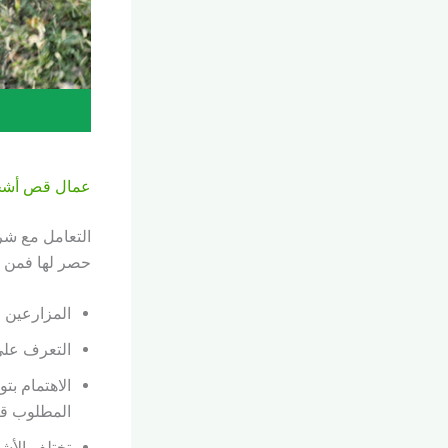
عمال قص أشجار
التعامل مع شرك
حصر لها فمن أ
المزارعين ا
التعرف على
الاهتمام بت
المطلوب قص
تختلف الأش