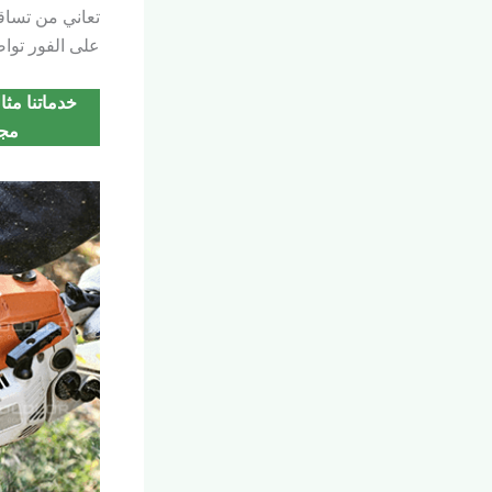
تعاني من تساق
على الفور تواص
خدماتنا مث
مجه