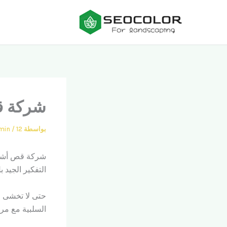
خطي
لى
لمحتوى
شركة ق
بواسطة
12 أكتوبر، 2022
/
min
شركة قص أشجار 
التفكير الجيد ب
حتى لا تخشى ا
السلبية مع مر