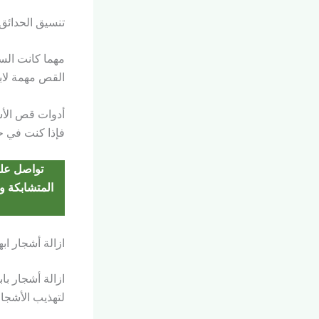
تنسيق الحدائق
مهما كانت السب
القص مهمة لابد
أدوات قص الأشج
فإذا كنت في حي
تواصل على
المتشابكة و
ازالة أشجار ابه
ازالة أشجار با
لتهذيب الأشجا